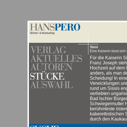
Sissi
Eine Kaiserin lässt sich
Für die Kaiserin 
Franz Joseph steh
Hochzeit auf dem
anders, als man de
Scheidung! In ein
Verwicklungen un
rund um Sissis eng
verliebten ungari
Bad Ischler Bürger
Schwiegermutter H
berühmteste öster
kaberettistischen 
durch den Kaukau