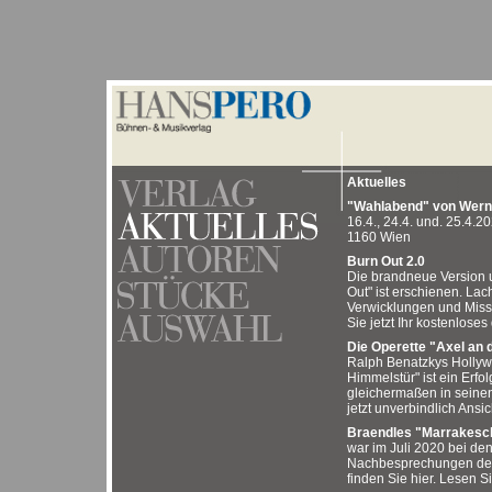
Aktuelles
"Wahlabend" von Werne
16.4., 24.4. und. 25.4.
1160 Wien
Burn Out 2.0
Die brandneue Version 
Out" ist erschienen. La
Verwicklungen und Missv
Sie jetzt Ihr kostenloses
Die Operette "Axel an 
Ralph Benatzkys Holly
Himmelstür" ist ein Erfo
gleichermaßen in seinen
jetzt unverbindlich Ansic
Braendles "Marrakesch
war im Juli 2020 bei de
Nachbesprechungen der 
finden Sie hier. Lesen Si