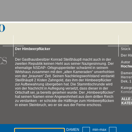
Der Himbeerpflücker
Stück
-
Der Hi
Der Gasthausbesitzer Konrad Steißhäuptl macht auch in der
Autor
zweiten Republik keinen Hehl aus seiner Nazigesinnung. Der
Hochwä
ehemalige NSDAP- Ortsgruppenleiter schwärmt in seinem
Wirtshaus zusammen mit den „alten Kameraden“ unverhohlen
Damen
von der „braunen“ Zeit. Seinen Nachkriegswohlstand verdankt
Herren
Steißhäuptl 2 Kisten Zahngold, das ihm der Himbeerpflücker
Dek. 1
zur Aufbewahrung übergeben hat. Die Stammtischrunde wird
Katego
von der Nachricht in Aufregung versetzt, dass dieser in der
Komöd
Ortschaft sei, ja bereits gesehen wurde. Der „Himbeerpflücker“
hat seinen Namen einer Angewohnheit aus dem dritten Reich
ALLE 
zu verdanken - er schickte die Häftlinge zum Himbeerpflücken
KATE
in einen Steinbruch, wo er sie aus der Ferne erschoss.
DAMEN
min-max