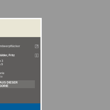
mbeerpflücker
lder, Fritz
 3
 9
rie
ie
AUS DIESER
GORIE