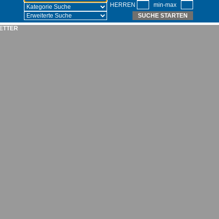
HERREN
min-max
SUCHE STARTEN
ETTER